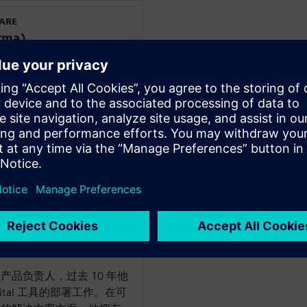
WARE
rma)
验的高级产品经理。凭借在配
，他成功领导了多家原始设
辆平台提供了出色的电气/电子
WARE
品负责人，过去 10 年他
tal 工具的部署工作。在可