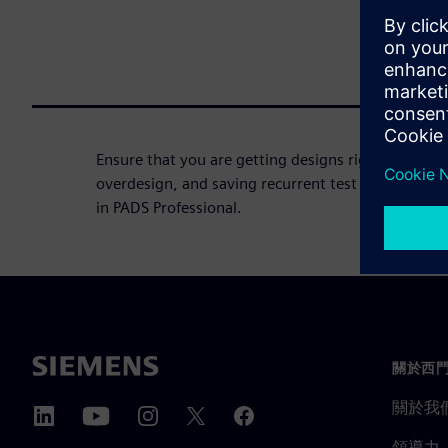
Ensure that you are getting designs right the first 
overdesign, and saving recurrent test cycles in the
in PADS Professional.
關於西
關於我
領導力