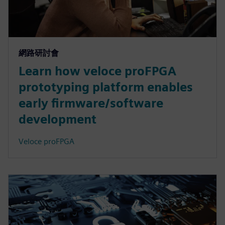
網路研討會
Learn how veloce proFPGA
prototyping platform enables
early firmware/software
development
Veloce proFPGA