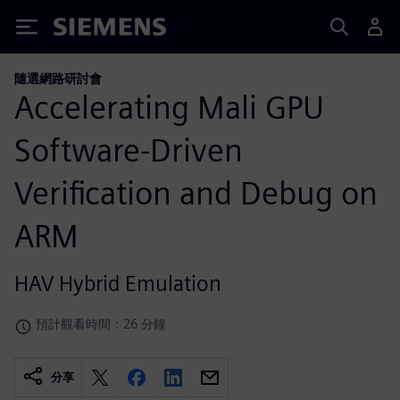
Siemens
隨選網路研討會
Accelerating Mali GPU
Software-Driven
Verification and Debug on
ARM
HAV Hybrid Emulation
預計觀看時間：26 分鐘
分享