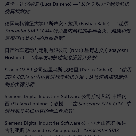
卢卡・达尔塞诺 (Luca Dalseno) — ”
从化学动力学到发动机
仿真和燃烧
”
德国马格德堡大学巴斯蒂安・拉贝 (Bastian Rabe) — ”
使用
Simcenter STAR-CCM+ 研究氢内燃机的各种点火、燃烧和爆
震模型以及不同的反应机制
”
日产汽车运动与定制有限公司 (NMC) 星野忠义 (Tadayoshi
Hoshino) — ”
赛车发动机性能改进设计分析
”
Scania CV AB 公司达里乌斯·戈哈里 (Darius Gohari) — ”
使用
STAR-CCM+ 缸内仿真进行发动机开发：从怠速燃烧稳定性
到热负荷分析
”
Siemens Digital Industries Software 公司斯特凡诺·丰塔内
西 (Stefano Fontanesi) 教授 — ”
在 Simcenter STAR-CCM+ 中
进行氢发动机仿真的全工作流程
”
Siemens Digital Industries Software 公司亚历山德罗·帕纳
古利亚斯 (Alexandros Panagoulias) – “
Simcenter STAR-