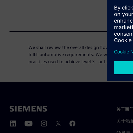
We shall review the overall design flow and metho
fulfill automotive requirements. We will also talk
practices used to achieve level 3+ automotive desi
关于西
关于我
领导层