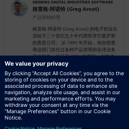
SIEMENS DIGITAL INDUSTRIES SOFTWARE
格雷格·阿诺特 (Greg Arnot)
产品营销经理
格雷格·阿诺特 (Greg Arnot) 的电子职业生
涯始于二十世纪九十年代西班牙巴塞罗那
的惠普公司。 从 1995 年开始，他在喷墨
商业部门担任过各种产品管理和全球业务
开发职务，然后于 2004 年离职，创立了
一家为 Facebook 开发社交定位应用程序的
无线初创公司。 从那时起，他继续负责领
先的太阳能监控公司 GreenPowerMonitor
的美国业务。 2020 年 2 月，格雷格加入
UltraSoC 的产品管理团队。该公司于 2020
年 10 月被西门子 DISW 收购。 2022 年 6
月，他加入西门子 NX 团队，担任产品营
销经理。