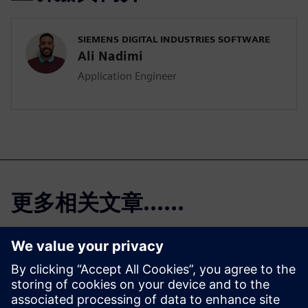
SIEMENS DIGITAL INDUSTRIES SOFTWARE
Ali Nadimi
Application Engineer
更多相关文章......
Solid Edge 免费试
用版