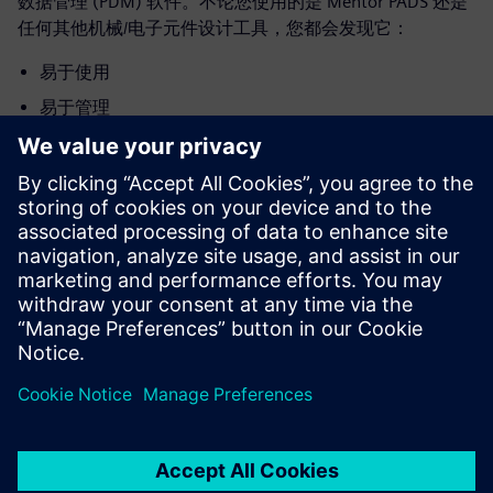
数据管理 (PDM) 软件。不论您使用的是 Mentor PADS 还是
任何其他机械/电子元件设计工具，您都会发现它：
易于使用
易于管理
需要的 IT 资源和投入极少
了解如何轻松将不同应用程序和位置的设计数据汇总到单个
安全的系统中，让企业里的每一位成员都能轻松找到及重用
数据。您可以在 Mentor PADS 内部或通过任意网络浏览器
使用 Teamcenter。
了解如何将机械设计和电子元件设计汇总到一个物料清单
中，以便在工程和制造中获得完整的产品可见性。与其将宝
贵的时间浪费在数据搜索上，不如集中精力关注设计重用和
优化，从而降低成本并交付更具特色的产品创新。