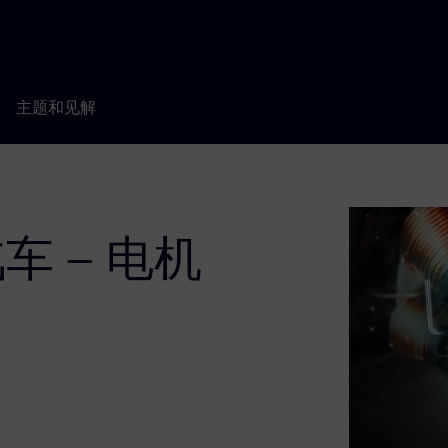
主题和见解
车 – 电机
。