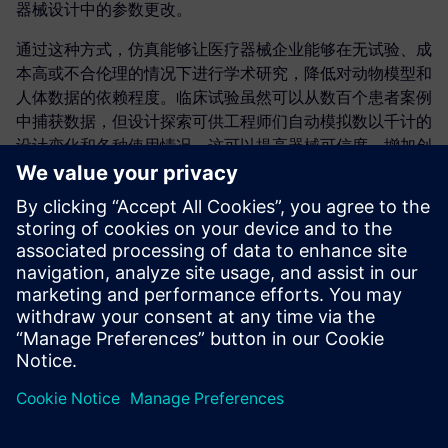
器械设计中的参数更改。
通过这种方式，仿真能够让医疗器械企业能够在无试验、成
本高或不合伦理的情况下进行学术研究，降低对动物模型和
人体数据的依赖程度。临床试验虽然可以从数百个患者案例
中捕获数据，但设计探索可供工程师们自动模拟数以千计的
设计变化和各种使用情况。这可以提高器械可信度、增加创
新并降低临床试验成本。
这场综合性网络研讨会将通过透析管仿真示例明确医疗器械
开发过程中部署设计探索的优势所在。
主讲人：
托马斯·麦基尔万 (Thomas McIlwain)：华盛顿大学神经
工程学
亚伦·戈弗雷 (Aaron Godfrey)：Siemens Digital
Industries Software