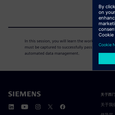
In this session, you will learn the workflow of a re
must be captured to successfully pass an assessm
automated data management.
关于西
关于我
领导层