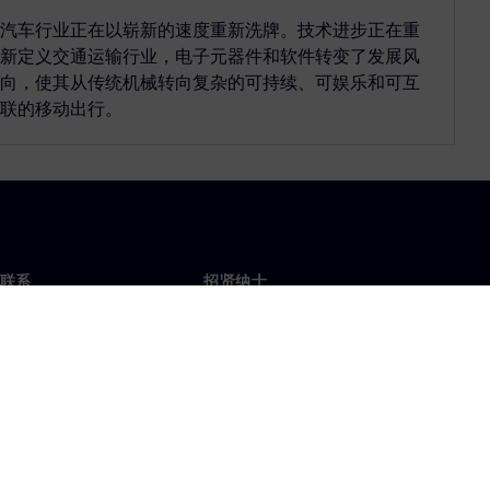
汽车行业正在以崭新的速度重新洗牌。技术进步正在重
新定义交通运输行业，电子元器件和软件转变了发展风
向，使其从传统机械转向复杂的可持续、可娱乐和可互
联的移动出行。
联系
招贤纳士
招贤纳士
办事处
空缺职位