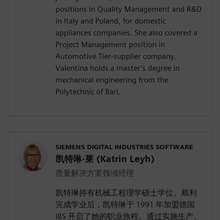
positions in Quality Management and R&D
in Italy and Poland, for domestic
appliances companies. She also covered a
Project Management position in
Automotive Tier-supplier company.
Valentina holds a master’s degree in
mechanical engineering from the
Polytechnic of Bari.
SIEMENS DIGITAL INDUSTRIES SOFTWARE
凯特琳·莱 (Katrin Leyh)
质量解决方案领域经理
凯特琳持有机械工程理学硕士学位。顺利
完成学业后，凯特琳于 1991 年加盟德国
IBS 开启了她的职业旅程。通过实施生产、