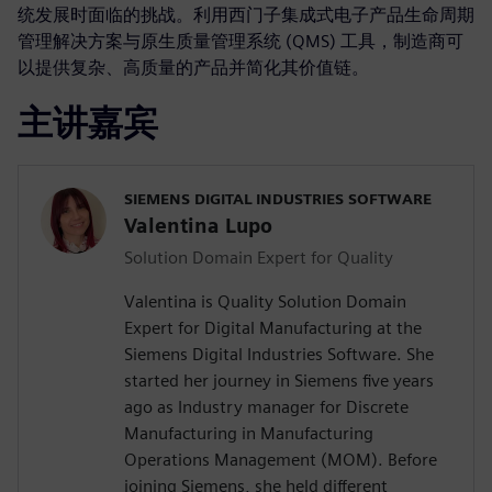
统发展时面临的挑战。利用西门子集成式电子产品生命周期
管理解决方案与原生质量管理系统 (QMS) 工具，制造商可
以提供复杂、高质量的产品并简化其价值链。
主讲嘉宾
SIEMENS DIGITAL INDUSTRIES SOFTWARE
Valentina Lupo
Solution Domain Expert for Quality
Valentina is Quality Solution Domain
Expert for Digital Manufacturing at the
Siemens Digital Industries Software. She
started her journey in Siemens five years
ago as Industry manager for Discrete
Manufacturing in Manufacturing
Operations Management (MOM). Before
joining Siemens, she held different