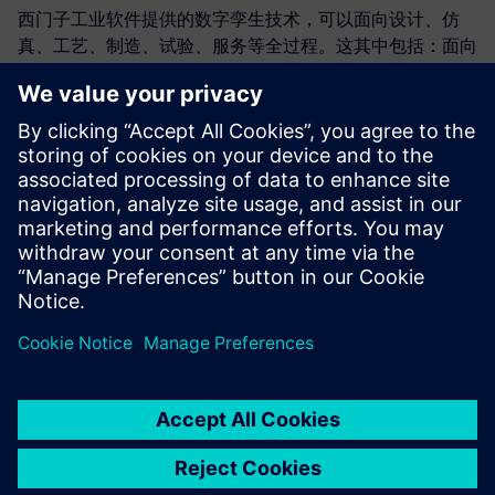
西门子工业软件提供的数字孪生技术，可以面向设计、仿
真、工艺、制造、试验、服务等全过程。这其中包括：面向
新一代的机电液多学科设计的NX，多学科仿真分析试验解
决方案Simcenter，同时面向设备、工艺、产线分析优化的
解决方案Tecnomatix，以及支撑产品全生命周期业务协同的
产品数据管理平台解决方案Teamcenter…。这些解决方案是
构成产品全业务链数字孪生技术（Digital Twin）的关键组
成部分，在工程机械与高端装备行业全生命周期的产品研发
中，具有重要的应用价值。通过数字孪生技术的应用，可显
著地提高工程机械与高端装备行业产品研发制造的效率与质
量。此外，这项技术的优势还包括提升产品的关键性能指
标、有效地降低成本、提高产品的核心竞争力，并助力制造
企业迅速将产品推向市场。