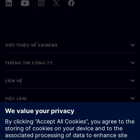
GIỚI THIỆU VỀ SIEMENS
THÔNG TIN CÔNG TY
LIÊN HỆ
VIỆC LÀM
©
Siemens
2026
Thông tin doanh nghiệp