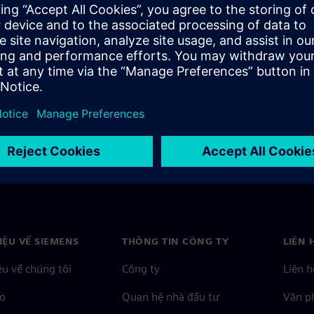
el shifter design verification
HIỆU VỀ SIEMENS
THÔNG TIN CÔNG TY
LIÊN 
ệu về chúng tôi
Công ty
Liên h
o
Quan hệ nhà đầu tư
Văn ph