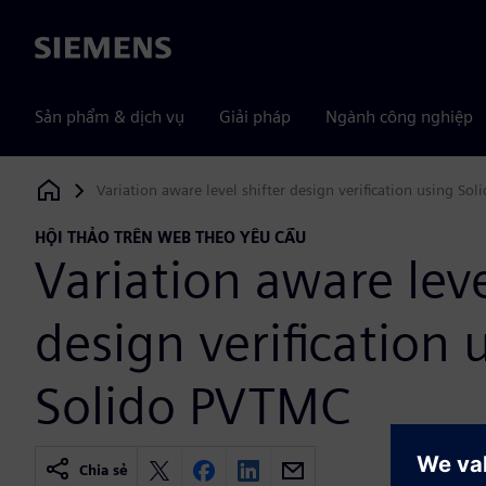
Siemens
Sản phẩm & dịch vụ
Giải pháp
Ngành công nghiệp
Variation aware level shifter design verification using So
Siemens Digital Industries Software
HỘI THẢO TRÊN WEB THEO YÊU CẦU
Variation aware leve
design verification 
Solido PVTMC
Chia sẻ