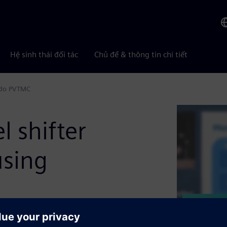
Hệ sinh thái đối tác
Chủ đề & thông tin chi tiết
lido PVTMC
l shifter
using