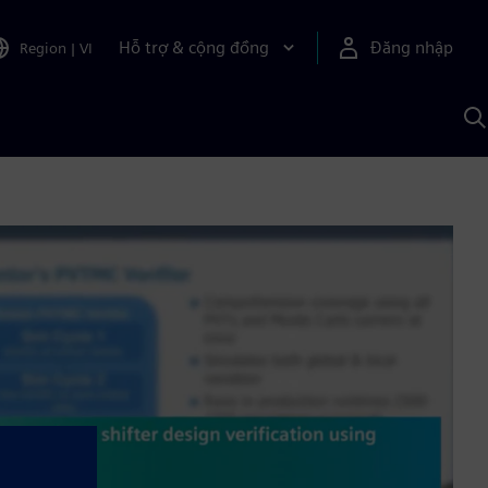
Hỗ trợ & cộng đồng
Đăng nhập
Region
|
VI
T
k
v
S
A