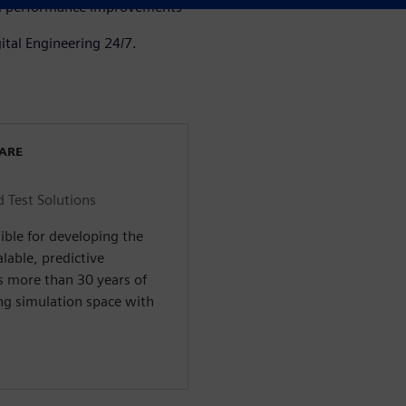
and performance improvements
ital Engineering 24/7.
WARE
d Test Solutions
ible for developing the
alable, predictive
s more than 30 years of
ng simulation space with