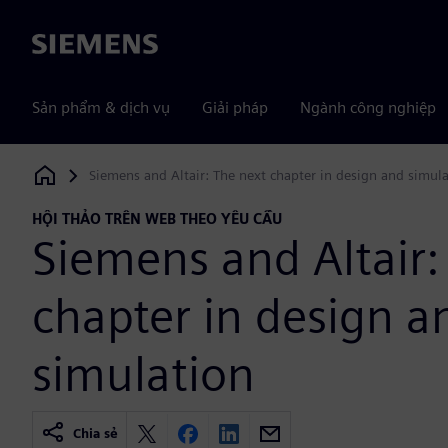
Siemens
Sản phẩm & dịch vụ
Giải pháp
Ngành công nghiệp
Siemens and Altair: The next chapter in design and simul
Siemens Digital Industries Software
HỘI THẢO TRÊN WEB THEO YÊU CẦU
Siemens and Altair:
chapter in design a
simulation
Chia sẻ