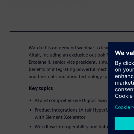
Watch this on-demand webinar to learn more about
Altair, including an exclusive outlook for 2026 an
Ercolanelli, senior vice president, simulation and t
benefits of integrating powerful mechanical, electr
and thermal simulation technology for industrial 
Key topics
AI and comprehensive Digital Twin innovations
Product integrations (Altair HyperMesh, Inspire
with Siemens Xcelerator
Workflow interoperability and data manageme