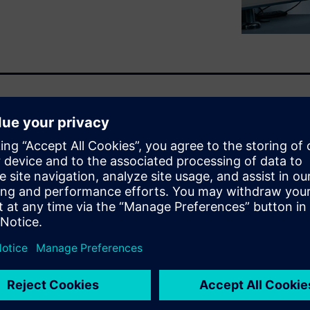
 Siemens’ acquisition of
d beyond. Jean-Claude
est solutions, discusses the
omagnetic, electronic, fluid
manufacturers.
, OptiStruct, and SimSolid)
nt