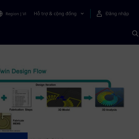
Hỗ trợ & cộng đồng
Đăng nhập
Region
|
VI
T
k
v
S
A