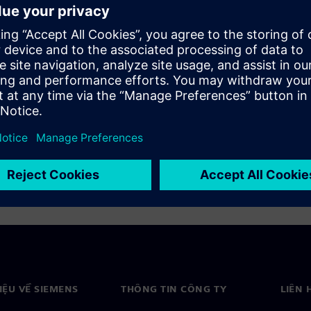
 prototype and test, and
ls. We offer a novel flow for
-Edit MEMS platform with
esigners a truly unique
MS devices.
HIỆU VỀ SIEMENS
THÔNG TIN CÔNG TY
LIÊN 