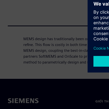
MEMS design has traditionally been one of design,
refine. This flow is costly in both time and materia
MEMS design, coupling the best-in-class Tanner L
partners SoftMEMS and OnScale to provide MEMS d
method to parametrically design and simulate ME
GIỚI T