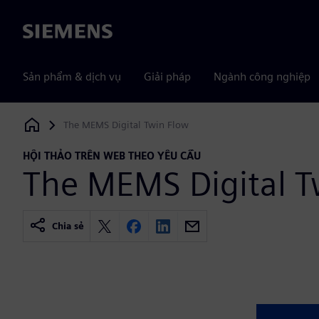
Siemens
Sản phẩm & dịch vụ
Giải pháp
Ngành công nghiệp
The MEMS Digital Twin Flow
Siemens Digital Industries Software
HỘI THẢO TRÊN WEB THEO YÊU CẦU
The MEMS Digital T
Chia sẻ