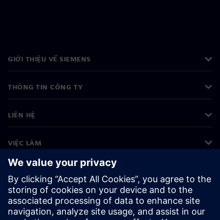
GIỚI THIỆU VỀ SIEMENS
THÔNG TIN CÔNG TY
LIÊN HỆ
VIỆC LÀM
©
Siemens
2026
Thông tin doanh nghiệp