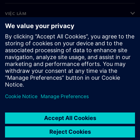
VIỆC LÀM
©
Siemens
2026
Thông tin doanh nghiệp
Thông báo về quyền riêng tư
Thông báo về cookie
Điều khoản sử dụng
ID kỹ thuật số
Tố giác