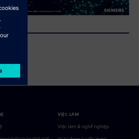
HỆ
VIỆC LÀM
ệ
Việc làm & nghề nghiệp
òng trên toàn thế giới
Vị trí đang tuyển dụng