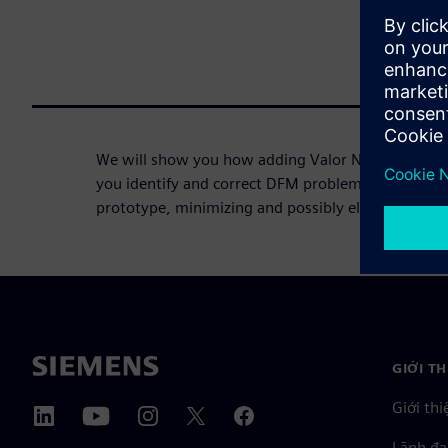
We will show you how adding Valor NPI to your rig
you identify and correct DFM problems before you 
prototype, minimizing and possibly eliminating re
GIỚI T
Giới thi
Lãnh đạ