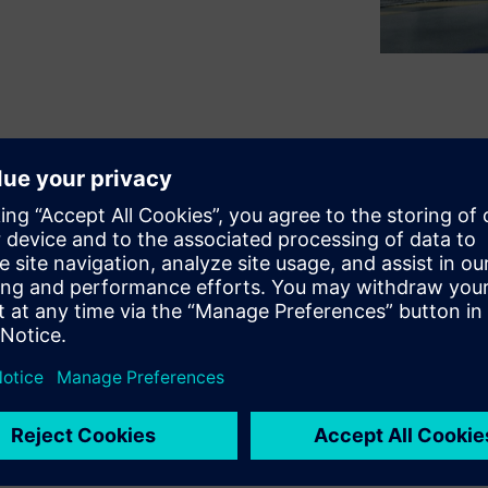
 too many manufacturers are
untapped information on the
emens experts to show
how
ems (MES) and AI can turn
mpowers factories to boost