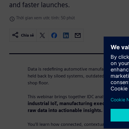
and faster launches.
Thời gian xem ước tính: 50 phút
Chia sẻ
Data is redefining automotive manufacturing. Yet
held back by siloed systems, outdated tools and 
shop floor.
This webinar brings together IDC analysts and Si
industrial IoT, manufacturing execution syst
raw data into actionable insights.
You’ll learn how connected, contextualized data e