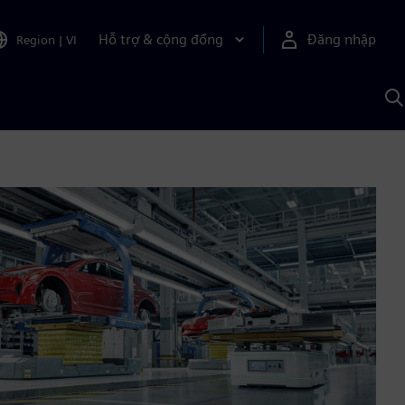
Hỗ trợ & cộng đồng
Đăng nhập
Region
|
VI
T
k
v
S
A