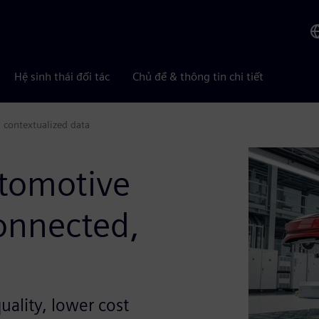
Hệ sinh thái đối tác
Chủ đề & thông tin chi tiết
 contextualized data
tomotive
connected,
uality, lower cost