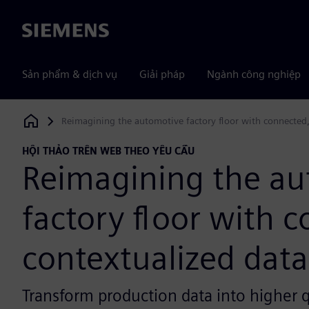
Siemens
Sản phẩm & dịch vụ
Giải pháp
Ngành công nghiệp
Reimagining the automotive factory floor with connected,
Siemens Digital Industries Software
HỘI THẢO TRÊN WEB THEO YÊU CẦU
Reimagining the au
factory floor with 
contextualized data
Transform production data into higher q