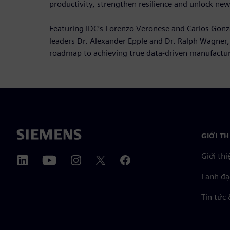
productivity, strengthen resilience and unlock new
Featuring IDC’s Lorenzo Veronese and Carlos Gonz
leaders Dr. Alexander Epple and Dr. Ralph Wagner, 
roadmap to achieving true data-driven manufactur
GIỚI T
Giới thi
Lãnh đạ
Tin tức 