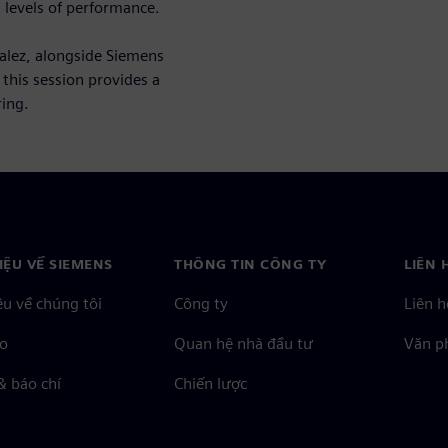
 levels of performance.
alez, alongside Siemens
this session provides a
ing.
HIỆU VỀ SIEMENS
THÔNG TIN CÔNG TY
LIÊN 
ệu về chúng tôi
Công ty
Liên h
o
Quan hệ nhà đầu tư
Văn ph
& báo chí
Chiến lược