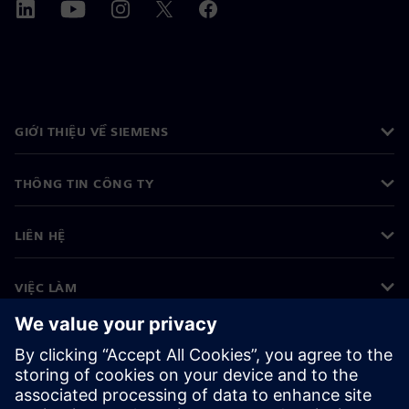
GIỚI THIỆU VỀ SIEMENS
THÔNG TIN CÔNG TY
LIÊN HỆ
VIỆC LÀM
©
Siemens
2026
Thông tin doanh nghiệp