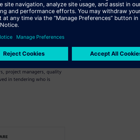
y of your tendering processes.
n with customer requirements.
ork breakdown structures and
o ensure high-quality
s, project managers, quality
lved in tendering who is
WARE