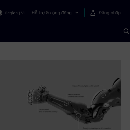
Hỗ trợ & cộng đồng
Đăng nhập
Region
|
VI
T
k
v
S
A