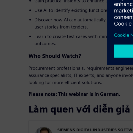
Gain practical insights to enhance the efficienc
Use AI to identify existing functions that alig
Discover how AI can automatically generate w
user stories from tenders.
Learn to create test cases with minimal effort t
outcomes.
Who Should Watch?
Procurement professionals, requirements engineer
assurance specialists, IT experts, and anyone invo
looking for more efficient solutions.
Please note: This webinar is in German.
Làm quen với diễn giả
SIEMENS DIGITAL INDUSTRIES SOFT