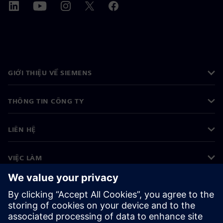
GIỚI THIỆU VỀ SIEMENS
THÔNG TIN CÔNG TY
LIÊN HỆ
VIỆC LÀM
©
Siemens
2026
Thông tin doanh nghiệp