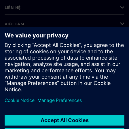
LIÊN HỆ
VIỆC LÀM
©
Siemens
2026
Thông tin doanh nghiệp
Thông báo về quyền riêng tư
Thông báo về cookie
Điều khoản sử dụng
ID kỹ thuật số