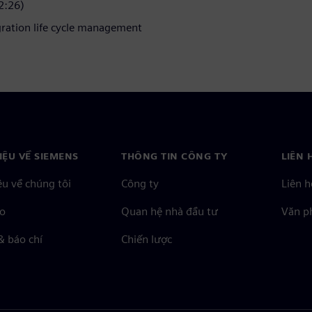
2:26)
gration life cycle management
HIỆU VỀ SIEMENS
THÔNG TIN CÔNG TY
LIÊN 
ệu về chúng tôi
Công ty
Liên h
o
Quan hệ nhà đầu tư
Văn ph
& báo chí
Chiến lược