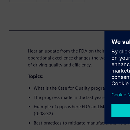
Hear an update from the FDA on their Case for Qu
operational excellence changes the way to do busi
of driving quality and efficiency.
Topics:
What is the Case for Quality program (0:02:10)
The progress made in the last years (0:04:55)
Example of gaps where FDA and Manufacturers 
(0:08:32)
Best practices to mitigate manufacturing risks 