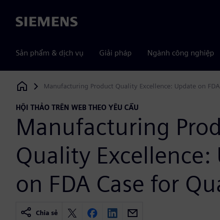
Siemens
Sản phẩm & dịch vụ
Giải pháp
Ngành công nghiệp
Manufacturing Product Quality Excellence: Update on FDA
Siemens Digital Industries Software
HỘI THẢO TRÊN WEB THEO YÊU CẦU
Manufacturing Pro
Quality Excellence:
on FDA Case for Qua
Chia sẻ