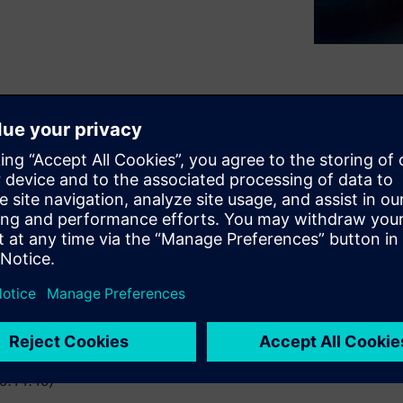
ality program. Learn how
ness, along with the impact
work together to address
(0:14:40)