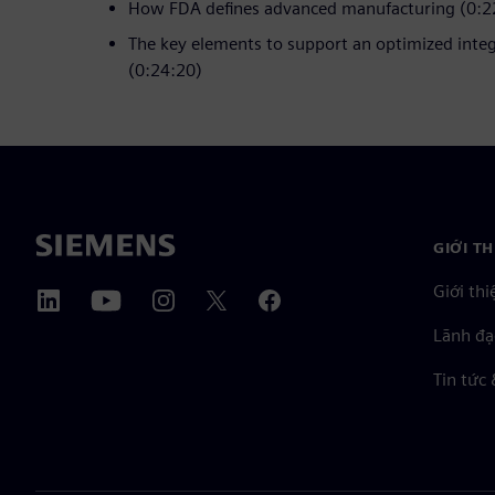
How FDA defines advanced manufacturing (0:2
The key elements to support an optimized inte
(0:24:20)
GIỚI T
Giới thi
Lãnh đạ
Tin tức 