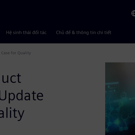
Hệ sinh thái đối tác
Chủ đề & thông tin chi tiết
 Case for Quality
duct
 Update
lity