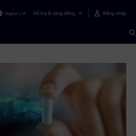
Hỗ trợ & cộng đồng
Đăng nhập
Region
|
VI
T
k
v
S
A