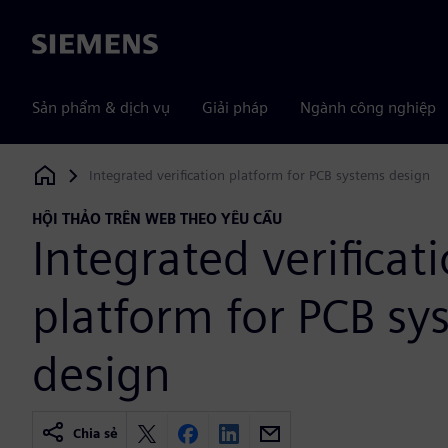
Siemens
Sản phẩm & dịch vụ
Giải pháp
Ngành công nghiệp
Integrated verification platform for PCB systems design
Siemens Digital Industries Software
HỘI THẢO TRÊN WEB THEO YÊU CẦU
Integrated verificat
platform for PCB sy
design
Chia sẻ