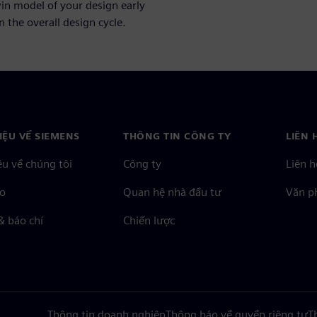
win model of your design early
 the overall design cycle.
HIỆU VỀ SIEMENS
THÔNG TIN CÔNG TY
LIÊN 
ệu về chúng tôi
Công ty
Liên h
o
Quan hệ nhà đầu tư
Văn ph
& báo chí
Chiến lược
Thông tin doanh nghiệp
Thông báo về quyền riêng tư
T