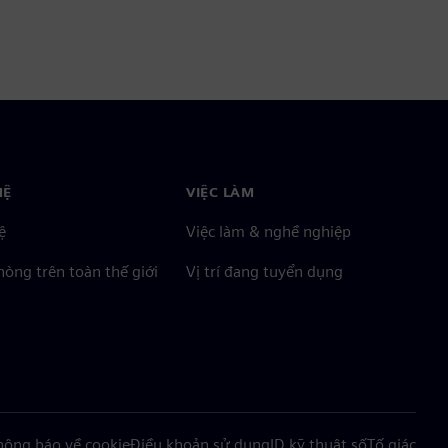
HỆ
VIỆC LÀM
ệ
Việc làm & nghề nghiệp
òng trên toàn thế giới
Vị trí đang tuyển dụng
hông báo về cookie
Điều khoản sử dụng
ID kỹ thuật số
Tố giác