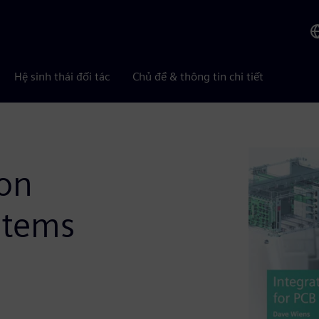
Hệ sinh thái đối tác
Chủ đề & thông tin chi tiết
ion
stems