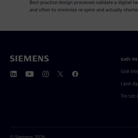
Best-practice design processes validate a digital t
and often to minimize re-spins and actually shorten
GIỚI T
Giới thi
Lãnh đạ
Tin tức 
©
Siemens
2026