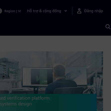
Hỗ trợ & cộng đồng
Đăng nhập
Region
|
VI
T
k
v
S
A