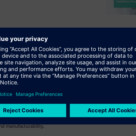
h a pressure to improve
nsider alternatives to their
rocesses validate a digital
ize re-spins and actually
approach enables design
their native environment,
eviews, and freeing the
 This session will look at new,
ion deployed throughout the
ignal & power integrity,
 and manufacturability.