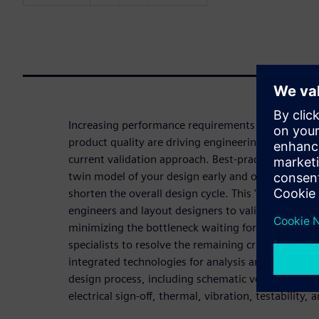
Increasing performance requirements coupled wit
product quality are driving engineering teams to co
current validation approach. Best-practice design p
twin model of your design early and often to minim
shorten the overall design cycle. This 'left shift' 
engineers and layout designers to validate within 
minimizing the bottleneck waiting for specialist r
specialists to resolve the remaining critical issues.
integrated technologies for analysis and verificat
design process, including schematic verification, s
electrical sign-off, thermal, vibration, testability,