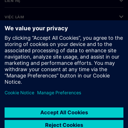
LIÊN HỆ
VIỆC LÀM
©
Siemens
2026
Thông tin doanh nghiệp
Thông báo về quyền riêng tư
Thông báo về cookie
Điều khoản sử dụng
ID kỹ thuật số
Tố giác