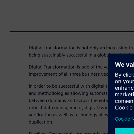
Digital Transformation is not only an increasing tre
being sustainably successful in a global marketpla
Digital Transformation is one of the very few strat
improvement of all three business vectors: cost, ef
In order to be successful with digital transformat
and methodologies allowing automated collaborati
between domains and across the entire lifecycle. I
robust data management, digital twin strategies f
verification as well as technology allowing remote
duplication.
Excellent Design tools are essential and you need 