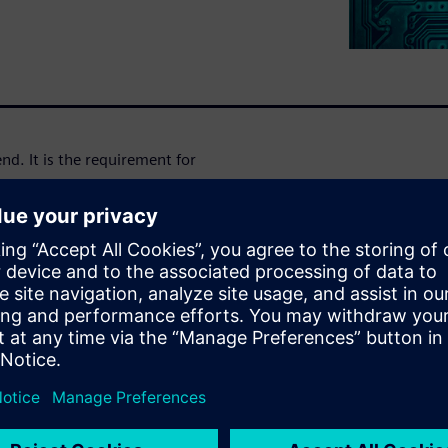
nd. It is the requirement for
ce.
egies allowing for
ficiency, and innovation.
ion, companies require tools
on and digitalization
n addition, companies require
or early modeling and
 collaboration without data
a partner that has the