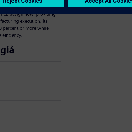
rmation beyond one domain.
 PCB design flow, providing
facturing execution. Its
0 percent or more while
 efficiency.
 giả