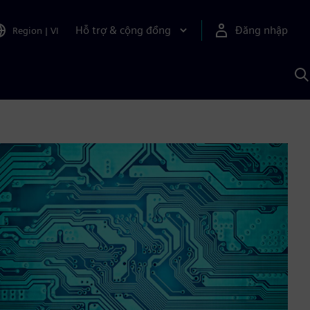
Hỗ trợ & cộng đồng
Đăng nhập
Region
|
VI
T
k
v
S
A