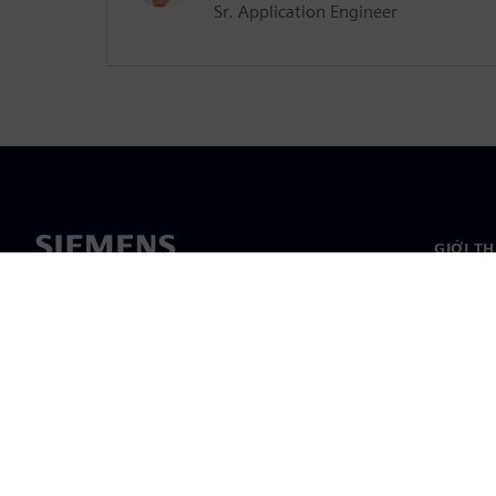
Sr. Application Engineer
GIỚI T
Giới thi
Lãnh đạ
Tin tức 