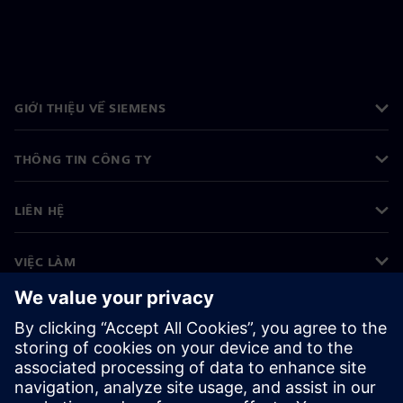
GIỚI THIỆU VỀ SIEMENS
THÔNG TIN CÔNG TY
LIÊN HỆ
VIỆC LÀM
©
Siemens
2026
Thông tin doanh nghiệp