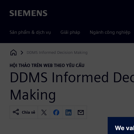
Siemens
Sản phẩm & dịch vụ
Giải pháp
Ngành công nghiệp
DDMS Informed Decision Making
Siemens Digital Industries Software
HỘI THẢO TRÊN WEB THEO YÊU CẦU
DDMS Informed Dec
Making
Chia sẻ