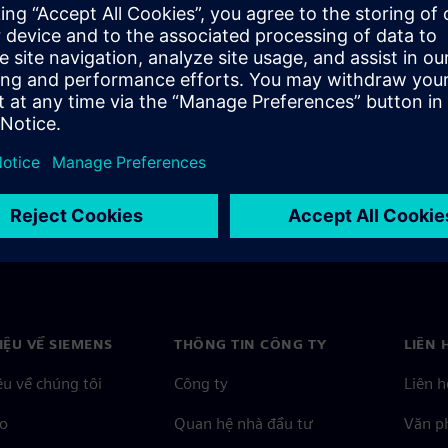
ta and Document Management
HIỆU VỀ SIEMENS
THÔNG TIN CÔNG TY
LIÊN 
ệu về chúng tôi
Công ty
Liên h
o
Quan hệ nhà đầu tư
Văn ph