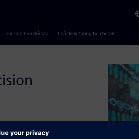
Hệ sinh thái đối tác
Chủ đề & thông tin chi tiết
ision