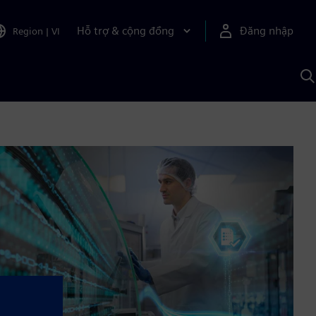
Hỗ trợ & cộng đồng
Đăng nhập
Region
|
VI
T
k
v
S
A