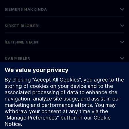
SIEMENS HAKKINDA
ŞIRKET BILGILERI
İLETIŞIME GEÇIN
KARIYERLER
©
Siemens
2026
Kurumsal bilgiler
Gizlilik bildirimi
Çerez bildirimi