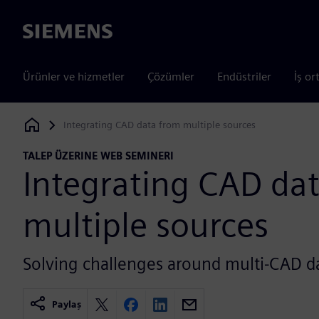
Siemens
Ürünler ve hizmetler
Çözümler
Endüstriler
İş or
Integrating CAD data from multiple sources
Siemens Digital Industries Software
TALEP ÜZERINE WEB SEMINERI
Integrating CAD da
multiple sources
Solving challenges around multi-CAD d
Paylaş