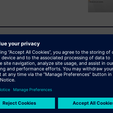
engineers and designers.
a and solutions from Solid
WARE
s from the Solid Edge
ication engineering,