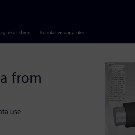
tağı ekosistemi
Konular ve öngörüler
ta from
ata use