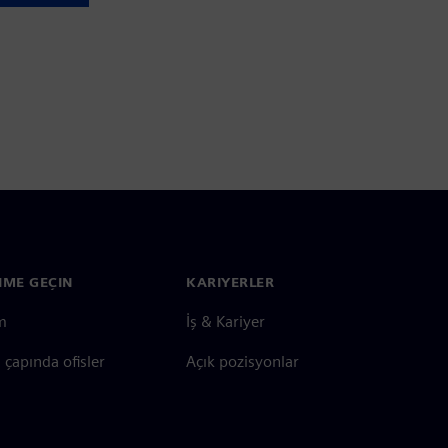
ŞIME GEÇIN
KARIYERLER
im
İş & Kariyer
çapında ofisler
Açık pozisyonlar