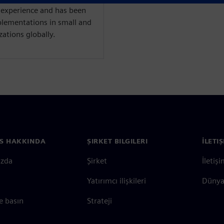
experience and has been
plementations in small and
ations globally.
S HAKKINDA
ŞIRKET BILGILERI
İLETI
ızda
Şirket
İletiş
Yatırımcı ilişkileri
Dünya 
e basın
Strateji