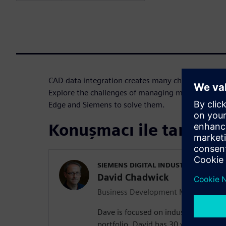
CAD data integration creates many challenges for 
Explore the challenges of managing multi-CAD dat
Edge and Siemens to solve them.
Konuşmacı ile tanışın
SIEMENS DIGITAL INDUSTRIES SOFT
David Chadwick
Business Development Manager
Dave is focused on industry solution
portfolio. David has 30 years of appl