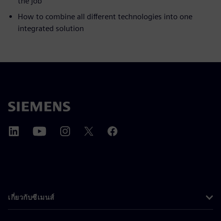
the job
How to combine all different technologies into one
integrated solution
เกี่ยวกับซีเมนส์