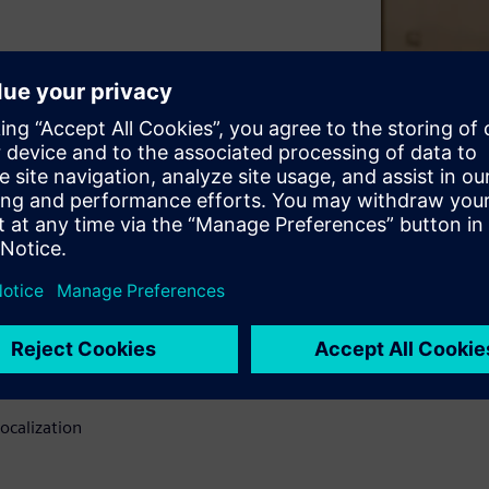
 area. generated by a product
late the ISO sound power
can identify and quantify
d hot spots.
ues
o ISO 9614
ocalization