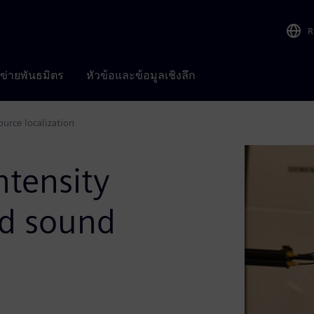
R
อข่ายพันธมิตร
หัวข้อและข้อมูลเชิงลึก
urce localization
ntensity
nd sound