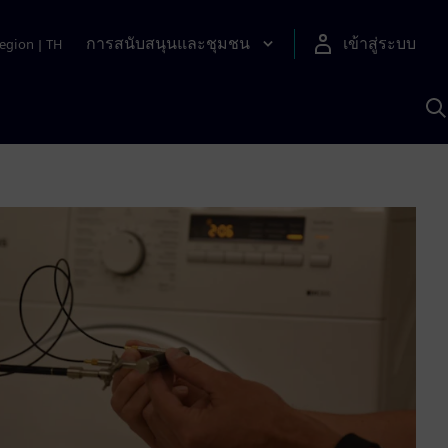
การสนับสนุนและชุมชน
เข้าสู่ระบบ
egion
|
TH
ค
ด
เ
A