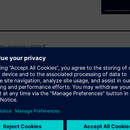
mens analogue custom IC
 the design is captured
on setup, the designer has
and corners that are
imulation has been completed,
viewer (EZwave) and in S-
simulation results. Cross
 and waveform tools.