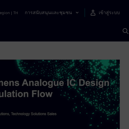
การสนับสนุนและชุมชน
เข้าสู่ระบบ
egion
|
TH
ค
ด
เ
A