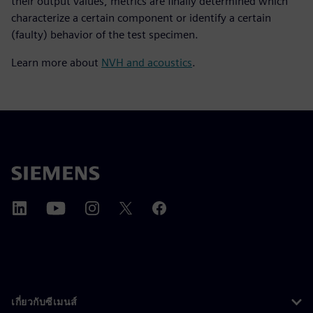
their output values, metrics are finally determined which
characterize a certain component or identify a certain
(faulty) behavior of the test specimen.
Learn more about
NVH and acoustics
.
เกี่ยวกับซีเมนส์