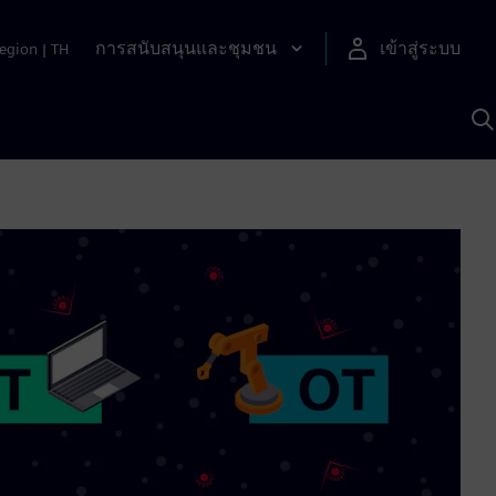
การสนับสนุนและชุมชน
เข้าสู่ระบบ
egion
|
TH
ค
ด
เ
A