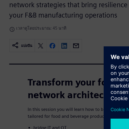
network strategies that bring resilience
your F&B manufacturing operations
เวลาดูโดยประมาณ: 45 นาที
แบ่งปัน
Transform your food a
network architecture
In this session you will learn how to build advanc
tailored for food and beverage production enviro
bridge IT and OT