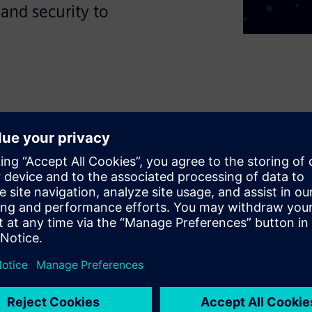
 and security to
nd beverage
ed network architectures
nments. Discover how to: