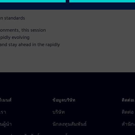
on standards
ronments, this session
apidly evolving
and stay ahead in the rapidly
ซีเมนส์
ข้อมูลบริษัท
ติดต่อ
บเรา
บริษัท
ติดต่อ
นผู้นำ
นักลงทุนสัมพันธ์
สำนัก