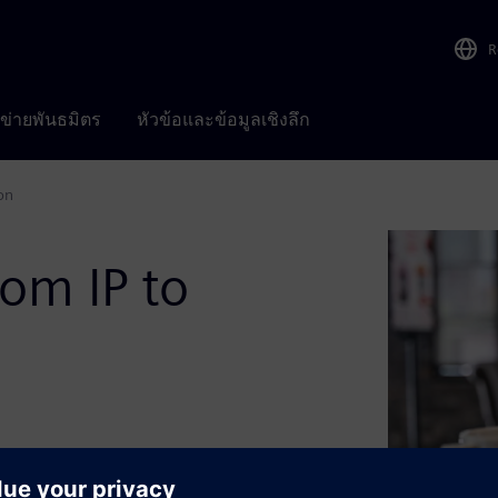
R
อข่ายพันธมิตร
หัวข้อและข้อมูลเชิงลึก
on
rom IP to