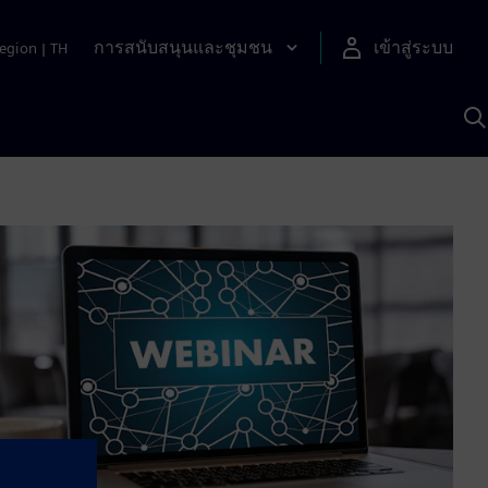
การสนับสนุนและชุมชน
เข้าสู่ระบบ
egion
|
TH
ค
ด
เ
A