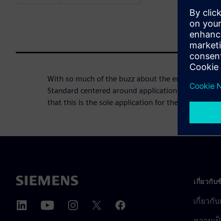
With so much of the buzz about the emerging Acce
Standard centered around applications in the syst
that this is the sole application for the technology.
เกี่ยวกับ
เกี่ยวกั
ความเป็