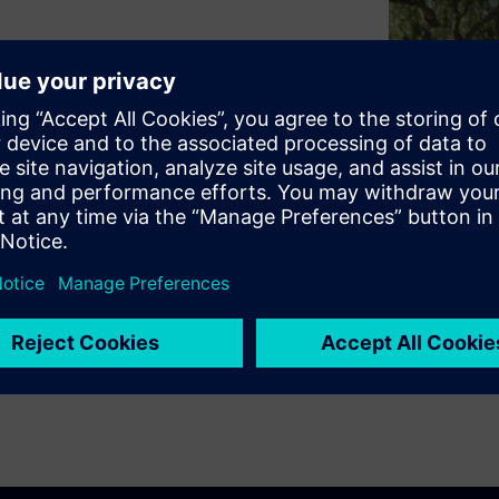
leverages product lifecycle
roducts. See how NX
away designers the freedom to
llaboration foundation to
s, and data they need to
elopment processes for
 suppliers -- to maximize