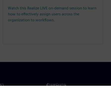
Watch this Realize LIVE on-demand session to learn
how to effectively assign users across the
organization to workflows.
เรา
ตำแหน่งงาน
ตำแหน่งงาน
งานทั่วโลก
ตำแหน่งที่เปิดรับ