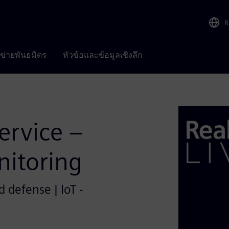
R
อข่ายพันธมิตร
หัวข้อและข้อมูลเชิงลึก
Service –
itoring
 defense | IoT -