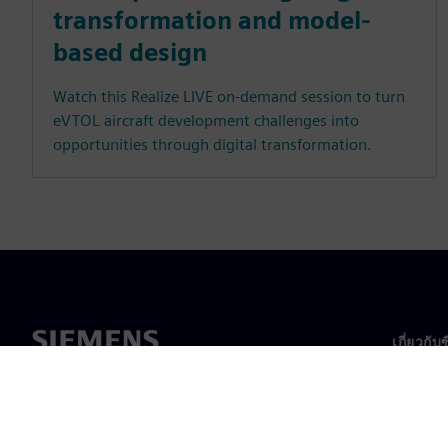
transformation and model-
based design
Watch this Realize LIVE on-demand session to turn
eVTOL aircraft development challenges into
opportunities through digital transformation.
เกี่ยวกับ
เกี่ยวกั
ความเป็