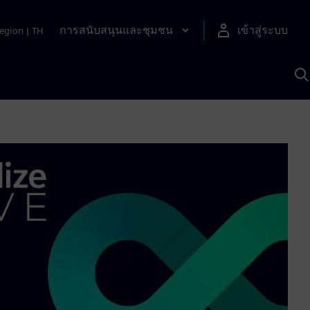
การสนับสนุนและชุมชน
เข้าสู่ระบบ
egion
|
TH
ค
ด
เ
A