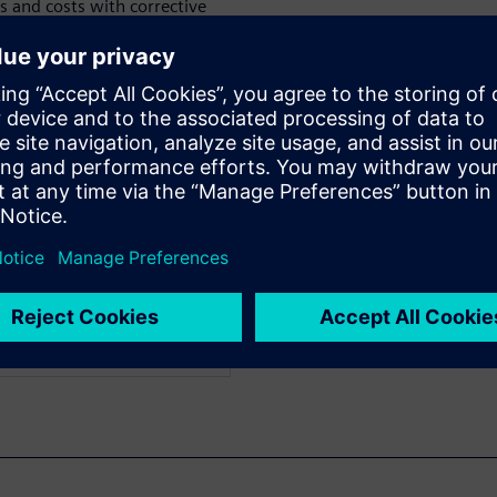
s and costs with corrective
tification rules are
ntative actions. Watch now to
d in detail.