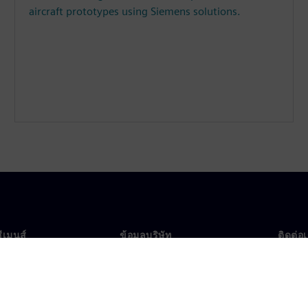
aircraft prototypes using Siemens solutions.
ซีเมนส์
ข้อมูลบริษัท
ติดต่อ
บเรา
บริษัท
ติดต่อ
นผู้นำ
นักลงทุนสัมพันธ์
สำนัก