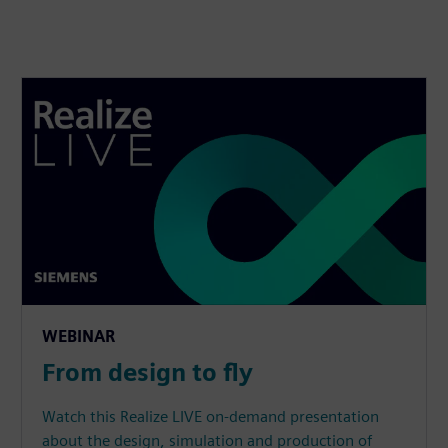
WEBINAR
From design to fly
Watch this Realize LIVE on-demand presentation
about the design, simulation and production of