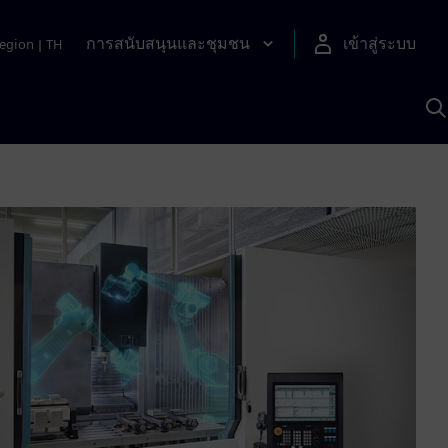
การสนับสนุนและชุมชน
เข้าสู่ระบบ
egion
|
TH
ค
ด
เ
A