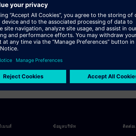
nufacturers as their
d, making it more
nmentally friendly cars. Learn
nd physical thermal transient
model.
ซีเมนส์
ข้อมูลบริษัท
ติดต่อ