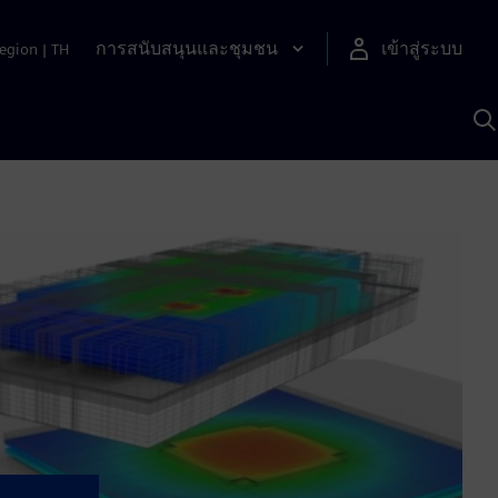
การสนับสนุนและชุมชน
เข้าสู่ระบบ
egion
|
TH
ค
ด
เ
A