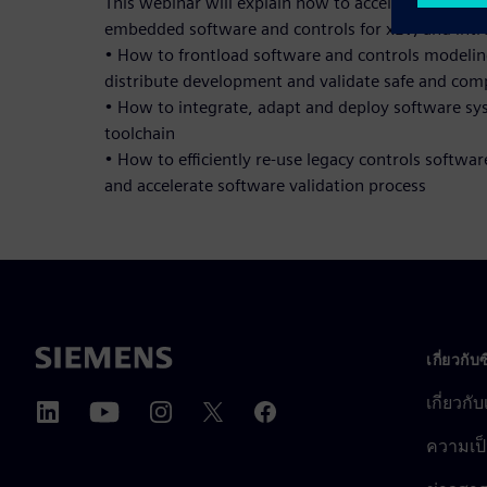
This webinar will explain how to accelerate the d
embedded software and controls for xEV, and intr
• How to frontload software and controls modeling
distribute development and validate safe and comp
• How to integrate, adapt and deploy software sy
toolchain
• How to efficiently re-use legacy controls softwa
and accelerate software validation process
เกี่ยวกับ
เกี่ยวกั
ความเป็