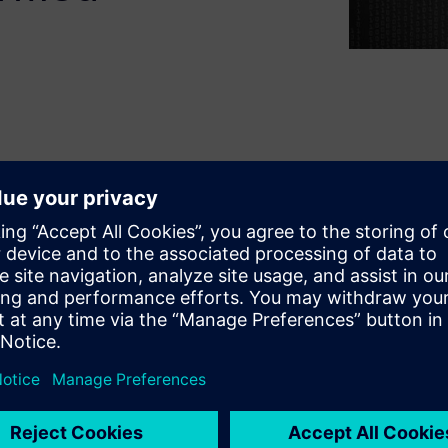
gm shift in terms of
ign techniques that are
tems. The software and
guarantees with respect to
safe mechanisms and system
/E architectures. The
rchitecture throughout the
s essential to keep time-to-