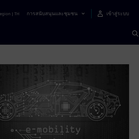
การสนับสนุนและชุมชน
เข้าสู่ระบบ
egion
|
TH
ค
ด
เ
A