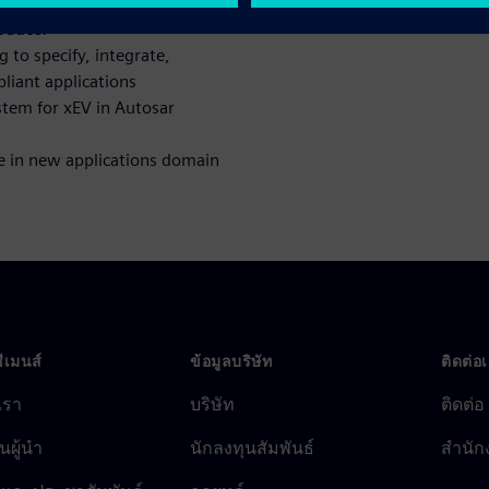
evelopment and testing of
oduce:
 to specify, integrate,
liant applications
stem for xEV in Autosar
re in new applications domain
ซีเมนส์
ข้อมูลบริษัท
ติดต่อ
บเรา
บริษัท
ติดต่อ
นผู้นำ
นักลงทุนสัมพันธ์
สำนัก