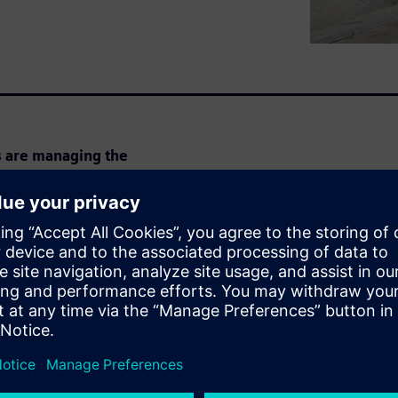
s are managing the
 able to deliver faster and
 by their customers to offer
 they offer. But for
ariant increases cost by 20%,
 pressure to meet their time-
s, we will explain how these
guration management and end-