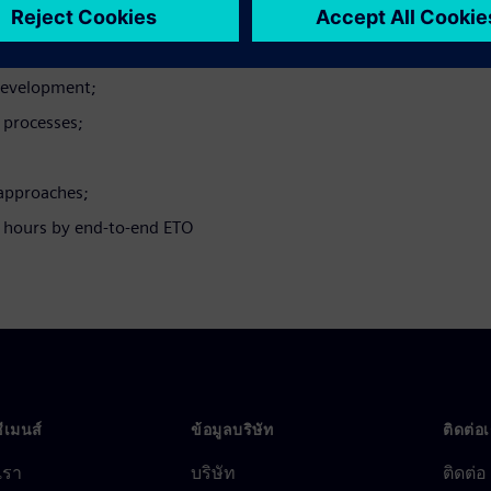
 development;
 processes;
 approaches;
 hours by end-to-end ETO
ซีเมนส์
ข้อมูลบริษัท
ติดต่อ
บเรา
บริษัท
ติดต่อ