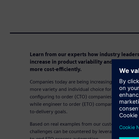
Learn from our experts how industry leader
increase in product variability and still being
more cost-efficiently.
Companies today are being increasingly challenged
more variety and individual choice for the products
configuring to order (CTO) companies every new v
while engineer to order (ETO) companies are under
to-delivery goals.
Based on real examples from our customer project
challenges can be countered by leveraging confi
to-end ETO process automation.