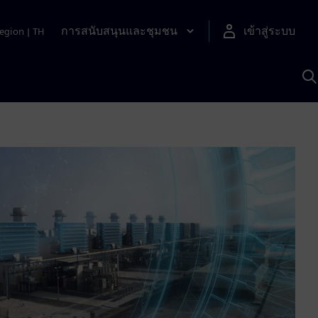
การสนับสนุนและชุมชน
เข้าสู่ระบบ
egion
|
TH
ค
ด
เ
A