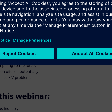
 predicting
igue and
ies where CFD analysis of
es on pipe bends, including
 examples of Fluid-Structure
 solver has been coupled with
f piping to the forces
on offers a potentially
hase FIV problems in
 this webinar:
as industry