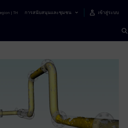
การสนับสนุนและชุมชน
เข้าสู่ระบบ
egion
|
TH
ค
ด
เ
A