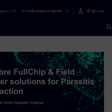
การสนับสนุนและชุมชน
เข้าสู่ระบบ
egion
|
TH
ค
ด
เ
A