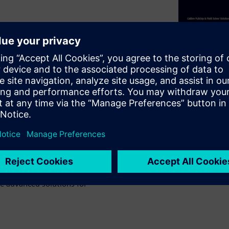
e xACT 3D and Calibre xL
ly accurate, and multi-purpose
 simulation across a wide range
arad accuracy, high
alibre xACT solution gives
 exceed performance
re advanced solutions for