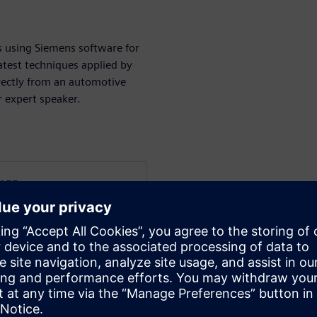
s using Siemens software for
atest techniques applied by
rectly from an automotive
r expert speaker.
WARE
s from the Solid Edge
ication engineering,
experience and has been
plementations in small and