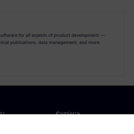
 software for all aspects of product development —
hnical publications, data management, and more.
เรา
ตำแหน่งงาน
ตำแหน่งงาน