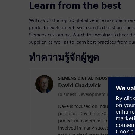
Learn from the best
With 29 of the top 30 global vehicle manufacturer
product development, we're excited to share the l
Siemens customers. Watch the webinar to hear di
supplier, as well as to learn best practices from ou
ทำความรู้จักผู้พูด
SIEMENS DIGITAL INDUSTRIES SOFT
David Chadwick
Business Development Manager
Dave is focused on industry solution
portfolio. David has 30 years of appl
project management and marketing 
involved in many successful PLM im