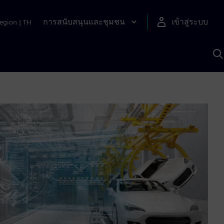
การสนับสนุนและชุมชน
เข้าสู่ระบบ
egion
|
TH
ค
ด
เ
A