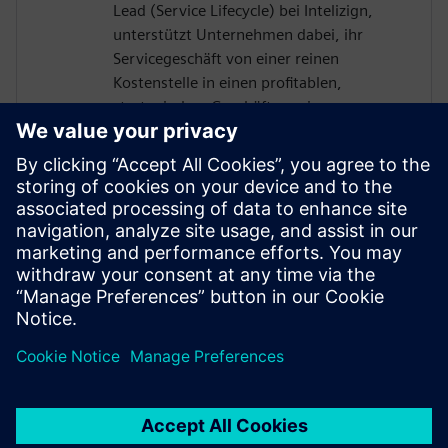
Lead (Service Lifecycle) bei Intelizign,
unterstützt Unternehmen dabei, ihr
Servicegeschäft von einer reinen
Kostenstelle in einen profitablen,
strategischen Geschäftszweig zu
entwickeln. Durch die Auflösung von
Datensilos und die nahtlose Einbindung
des Servicebereichs in den digitalen
Thread ermöglicht er erstklassige digitale
Serviceprozesse – und steigert damit die
operative Leistungsfähigkeit, die
Kundenzufriedenheit sowie die langfristige
Nachhaltigkeit der Service-Transformation.